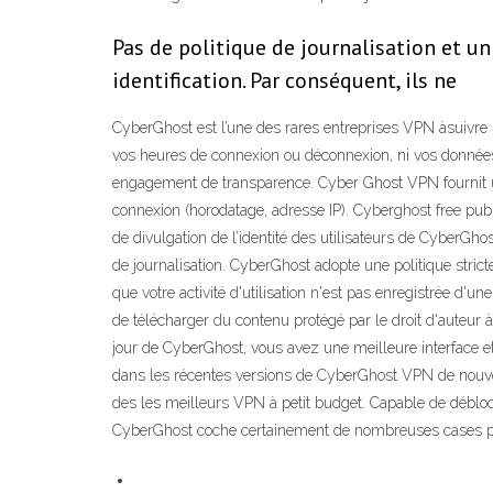
Pas de politique de journalisation et u
identification. Par conséquent, ils ne
CyberGhost est l’une des rares entreprises VPN àsuivre un
vos heures de connexion ou déconnexion, ni vos données d
engagement de transparence. Cyber Ghost VPN fournit une p
connexion (horodatage, adresse IP). Cyberghost free pub
de divulgation de l’identité des utilisateurs de CyberGho
de journalisation. CyberGhost adopte une politique stricte
que votre activité d'utilisation n'est pas enregistrée d'
de télécharger du contenu protégé par le droit d'auteur 
jour de CyberGhost, vous avez une meilleure interface et 
dans les récentes versions de CyberGhost VPN de nouveau
des les meilleurs VPN à petit budget. Capable de déblo
CyberGhost coche certainement de nombreuses cases po