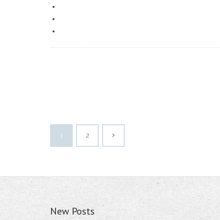
1
2
New Posts