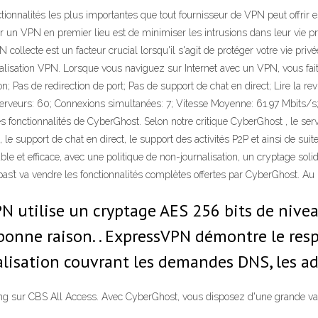
ionnalités les plus importantes que tout fournisseur de VPN peut offrir est
iser un VPN en premier lieu est de minimiser les intrusions dans leur vie p
llecte est un facteur crucial lorsqu'il s'agit de protéger votre vie priv
alisation VPN. Lorsque vous naviguez sur Internet avec un VPN, vous fait
ion; Pas de redirection de port; Pas de support de chat en direct; Lire la
erveurs: 60; Connexions simultanées: 7; Vitesse Moyenne: 61.97 Mbits/s; 
fonctionnalités de CyberGhost. Selon notre critique CyberGhost , le servic
n, le support de chat en direct, le support des activités P2P et ainsi de suit
 et efficace, avec une politique de non-journalisation, un cryptage solid
as’t va vendre les fonctionnalités complètes offertes par CyberGhost. Au li
N utilise un cryptage AES 256 bits de nivea
bonne raison. . ExpressVPN démontre le resp
isation couvrant les demandes DNS, les adr
ming sur CBS All Access. Avec CyberGhost, vous disposez d'une grande va