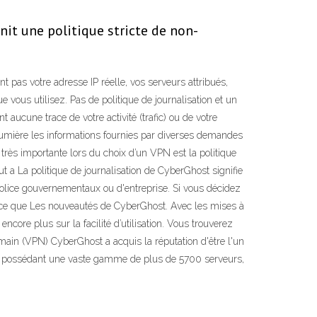
it une politique stricte de non-
t pas votre adresse IP réelle, vos serveurs attribués,
vous utilisez. Pas de politique de journalisation et un
aucune trace de votre activité (trafic) ou de votre
lumière les informations fournies par diverses demandes
 très importante lors du choix d’un VPN est la politique
ut a La politique de journalisation de CyberGhost signifie
e police gouvernementaux ou d'entreprise. Si vous décidez
rte ce que Les nouveautés de CyberGhost. Avec les mises à
core plus sur la facilité d’utilisation. Vous trouverez
main (VPN) CyberGhost a acquis la réputation d'être l'un
 et possédant une vaste gamme de plus de 5700 serveurs,