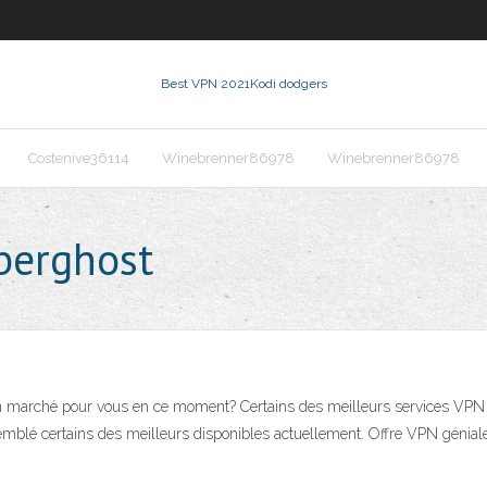
Best VPN 2021
Kodi dodgers
Costenive36114
Winebrenner86978
Winebrenner86978
yberghost
on marché pour vous en ce moment? Certains des meilleurs services VPN r
emblé certains des meilleurs disponibles actuellement. Offre VPN géniale