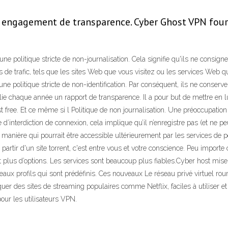
n engagement de transparence. Cyber Ghost VPN fourn
e politique stricte de non-journalisation. Cela signifie qu'ils ne consignen
e trafic, tels que les sites Web que vous visitez ou les services Web que 
olitique stricte de non-identification. Par conséquent, ils ne conservent 
lie chaque année un rapport de transparence. Il a pour but de mettre en 
st free. Et ce même si l Politique de non journalisation. Une préoccupation
 d’interdiction de connexion, cela implique qu’il n’enregistre pas (et ne pe
une manière qui pourrait être accessible ultérieurement par les services d
à partir d'un site torrent, c'est entre vous et votre conscience. Peu impo
plus d’options. Les services sont beaucoup plus fiables.Cyber host mise en
x profils qui sont prédéfinis. Ces nouveaux Le réseau privé virtuel rou
quer des sites de streaming populaires comme Netflix, faciles à utiliser
ur les utilisateurs VPN.